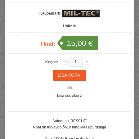
Kaubamärk:
Ühik:
tk
15,00 €
Hind:
Kogus:
- või -
Lisa soovikorvi
Autonuga 'RESCUE'
Noal on turvavöölõikur ning klaasipurustaja
Tera: 100% Roostevaba teras