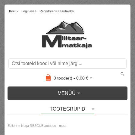
Keel
Logi Sisse
Registreeru Kasutajaks
0
toode(t) -
0,00
€
MENÜÜ
TOOTEGRUPID
»
Esileht
Nuga RESCUE autosse - must