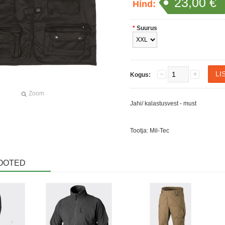
23,00 €
Hind:
*
Suurus
Kogus:
Zoom
Jahi/ kalastusvest - must
Tootja: Mil-Tec
OOTED