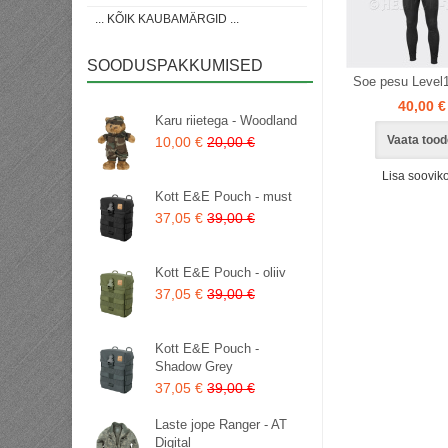
... KÕIK KAUBAMÄRGID ...
SOODUSPAKKUMISED
Soe pesu Level1
40,00 €
Karu riietega - Woodland
Vaata tood
10,00 €
20,00 €
Lisa sooviko
Kott E&E Pouch - must
37,05 €
39,00 €
Kott E&E Pouch - oliiv
37,05 €
39,00 €
Kott E&E Pouch -
Shadow Grey
37,05 €
39,00 €
Laste jope Ranger - AT
Digital