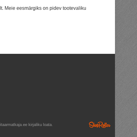
elt. Meie eesmärgiks on pidev tootevaliku
taarmatkaja.ee kirjaliku loata.