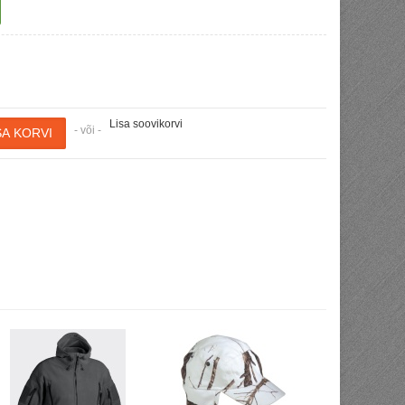
Lisa soovikorvi
- või -