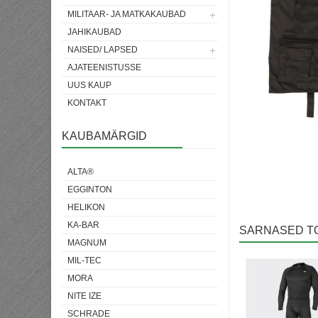
MILITAAR- JA MATKAKAUBAD
JAHIKAUBAD
NAISED/ LAPSED
AJATEENISTUSSE
UUS KAUP
KONTAKT
KAUBAMÄRGID
ALTA®
EGGINTON
HELIKON
KA-BAR
SARNASED T
MAGNUM
MIL-TEC
MORA
NITE IZE
SCHRADE