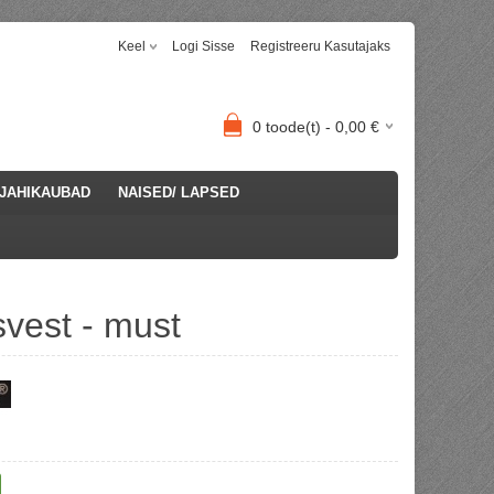
Keel
Logi Sisse
Registreeru Kasutajaks
0
toode(t) -
0,00
€
JAHIKAUBAD
NAISED/ LAPSED
svest - must