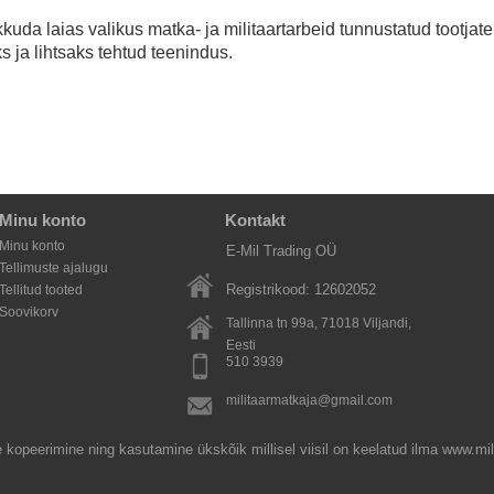
akkuda
laias
valikus matka- ja militaartarbeid tunnustatud tootjat
 ja lihtsaks tehtud teenindus.
Minu konto
Kontakt
Minu konto
E-Mil Trading OÜ
Tellimuste ajalugu
Registrikood: 12602052
Tellitud tooted
Soovikorv
Tallinna tn 99a, 71018
Viljandi
,
Eesti
510 3939
militaarmatkaja@gmail.com
 kopeerimine ning kasutamine ükskõik millisel viisil on keelatud ilma www.mili