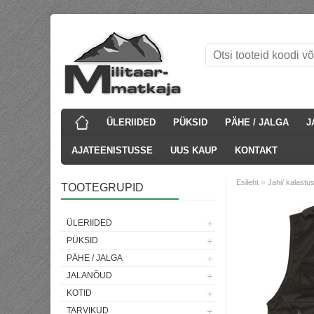
ÜLERIIDED
PÜKSID
PÄHE / JALGA
J
AJATEENISTUSSE
UUS KAUP
KONTAKT
»
Esileht
Jahi/ kalastu
TOOTEGRUPID
ÜLERIIDED
PÜKSID
PÄHE / JALGA
JALANÕUD
KOTID
TARVIKUD