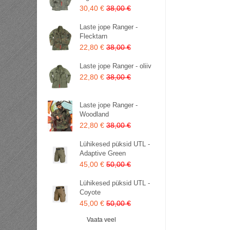
30,40 €
38,00 €
Laste jope Ranger -
Flecktarn
22,80 €
38,00 €
Laste jope Ranger - oliiv
22,80 €
38,00 €
Laste jope Ranger -
Woodland
22,80 €
38,00 €
Lühikesed püksid UTL -
Adaptive Green
45,00 €
50,00 €
Lühikesed püksid UTL -
Coyote
45,00 €
50,00 €
Vaata veel