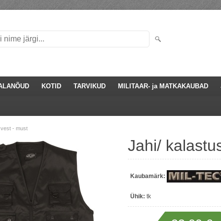
ALANÕUD
KOTID
TARVIKUD
MILITAAR- ja MATKAKAUBAD
svest - must
Jahi/ kalastu
Kaubamärk:
Ühik:
tk