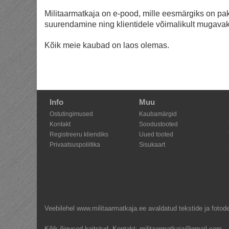
Militaarmatkaja on e-pood, mille eesmärgiks on p
suurendamine ning klientidele võimalikult mugavaks
Kõik meie kaubad on laos olemas.
Info
Muu
Ostutingimused
Kaubamärgid
Kontakt
Soodustooted
Registreeru kliendiks
Uued tooted
Privaatsuspoliitika
Sisukaart
Veebilehel www.militaarmatkaja.ee avaldatud tekstide ja fotode
Shoproller.ee
Kõik õigused kaitstud.
Kontakt: militaarmatkaja@gmail.com