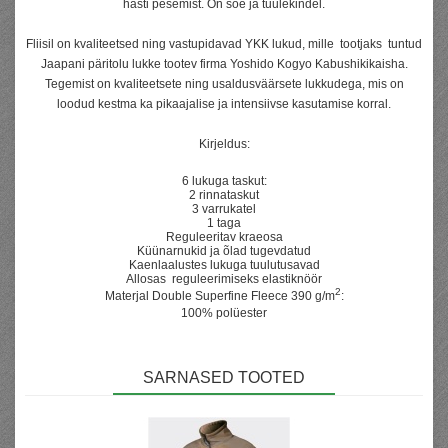
hästi pesemist. On soe ja tuulekindel.
Fliisil on kvaliteetsed ning vastupidavad YKK lukud, mille tootjaks tuntud
Jaapani päritolu lukke tootev firma Yoshido Kogyo Kabushikikaisha.
Tegemist on kvaliteetsete ning usaldusväärsete lukkudega, mis on
loodud kestma ka pikaajalise ja intensiivse kasutamise korral.
Kirjeldus:
6 lukuga taskut:
2 rinnataskut
3 varrukatel
1 taga
Reguleeritav kraeosa
Küünarnukid ja õlad tugevdatud
Kaenlaalustes lukuga tuulutusavad
Allosas reguleerimiseks elastiknöör
2
Materjal Double Superfine Fleece 390 g/m
:
100% polüester
SARNASED TOOTED