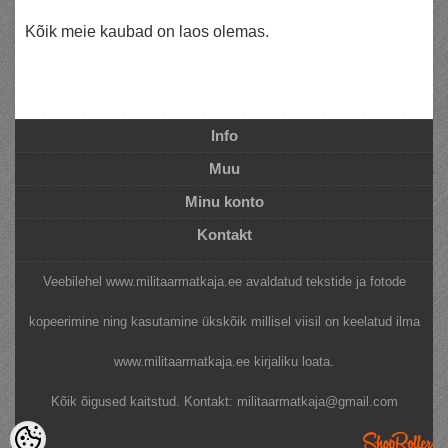
Kõik meie kaubad on laos olemas.
Info
Muu
Minu konto
Kontakt
Veebilehel www.militaarmatkaja.ee avaldatud tekstide ja fotode
kopeerimine ning kasutamine ükskõik millisel viisil on keelatud ilma
www.militaarmatkaja.ee kirjaliku loata.
Kõik õigused kaitstud.
Kontakt: militaarmatkaja@gmail.com