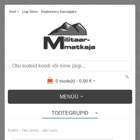
Keel
Logi Sisse
Registreeru Kasutajaks
0
toode(t) -
0,00
€
MENÜÜ
TOOTEGRUPID
»
Esileht
Fliis Liberty - oliiv/ must