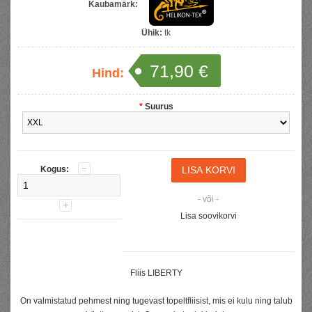
Kaubamärk:
Ühik:
tk
71,90 €
Hind:
*
Suurus
Kogus:
- või -
Lisa soovikorvi
Fliis LIBERTY
On valmistatud pehmest ning tugevast topeltfliisist, mis ei kulu ning talub